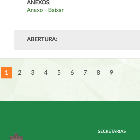
ANEXOS:
Anexo - Baixar
ABERTURA:
1
2
3
4
5
6
7
8
9
SECRETARIAS