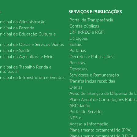
S
SERVIÇOS E PUBLICAÇÕES
Portal da Transparência
nicipal da Administração
Contas públicas
nicipal da Fazenda
LRF (RREO e RGF)
nicipal de Educação Cultura e
Licitações
nicipal de Obras e Serviços Viários
Editais
nicipal de Saúde
Portarias
nicipal da Agricultura e Meio
Decretos e Publicações
Receitas
nicipal de Trabalho Renda e
Despesas
nto Social
Servidores e Remuneração
nicipal da Infraestrutura e Eventos
Transferências recebidas
Diárias
Aviso de Intenção de Dispensa de L
Plano Anual de Contratações Públic
ARCidadão
Portal do Servidor
NFS-e
Acesso a Informação
Planejamento orçamentário (PPA)
Planejamento orçamentário (LDO)