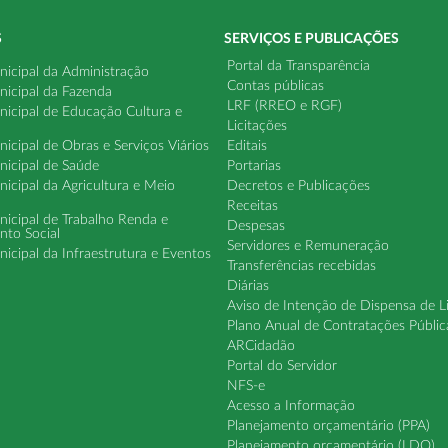
S
SERVIÇOS E PUBLICAÇÕES
Portal da Transparência
nicipal da Administração
Contas públicas
nicipal da Fazenda
LRF (RREO e RGF)
nicipal de Educação Cultura e
Licitações
nicipal de Obras e Serviços Viários
Editais
nicipal de Saúde
Portarias
nicipal da Agricultura e Meio
Decretos e Publicações
Receitas
nicipal de Trabalho Renda e
Despesas
nto Social
Servidores e Remuneração
nicipal da Infraestrutura e Eventos
Transferências recebidas
Diárias
Aviso de Intenção de Dispensa de L
Plano Anual de Contratações Públic
ARCidadão
Portal do Servidor
NFS-e
Acesso a Informação
Planejamento orçamentário (PPA)
Planejamento orçamentário (LDO)