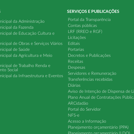
S
SERVIÇOS E PUBLICAÇÕES
Portal da Transparência
nicipal da Administração
Contas públicas
nicipal da Fazenda
LRF (RREO e RGF)
nicipal de Educação Cultura e
Licitações
nicipal de Obras e Serviços Viários
Editais
nicipal de Saúde
Portarias
nicipal da Agricultura e Meio
Decretos e Publicações
Receitas
nicipal de Trabalho Renda e
Despesas
nto Social
Servidores e Remuneração
nicipal da Infraestrutura e Eventos
Transferências recebidas
Diárias
Aviso de Intenção de Dispensa de L
Plano Anual de Contratações Públic
ARCidadão
Portal do Servidor
NFS-e
Acesso a Informação
Planejamento orçamentário (PPA)
Planejamento orçamentário (LDO)