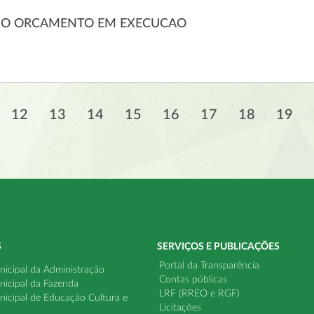
DO ORCAMENTO EM EXECUCAO
12
13
14
15
16
17
18
19
S
SERVIÇOS E PUBLICAÇÕES
Portal da Transparência
nicipal da Administração
Contas públicas
nicipal da Fazenda
LRF (RREO e RGF)
nicipal de Educação Cultura e
Licitações