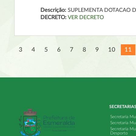
Descrição:
SUPLEMENTA DOTACAO 
DECRETO:
VER DECRETO
3
4
5
6
7
8
9
10
11
SECRETARIA
Secretaria Mu
Secretaria Mu
Secretaria Mu
Desporto