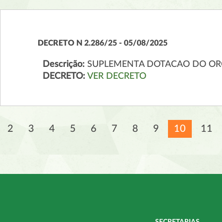
DECRETO N 2.286/25 - 05/08/2025
Descrição:
SUPLEMENTA DOTACAO DO OR
DECRETO:
VER DECRETO
2
3
4
5
6
7
8
9
10
11